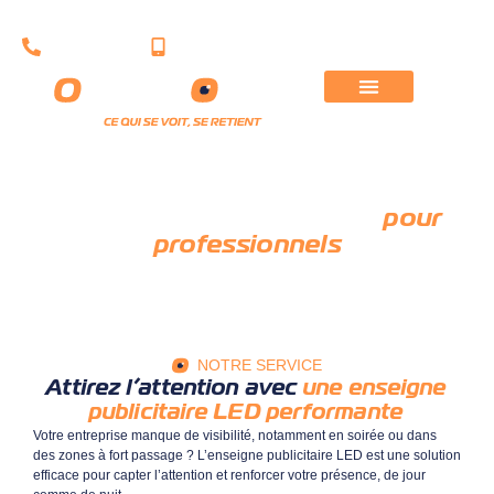
071/43.23.57
0472/62.17.12
Enseigne publicitaire LED
pour
professionnels
Accueil
»
Enseignes lumineuses
»
Enseigne publicitaire LED
NOTRE SERVICE
Attirez l’attention avec
une enseigne
publicitaire LED performante
Votre entreprise manque de visibilité, notamment en soirée ou dans
des zones à fort passage ? L’enseigne publicitaire LED est une
solution
efficace pour capter l’attention et renforcer votre présence, de jour