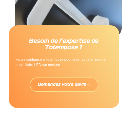
Besoin de l’expertise de
Totempose ?
Faites confiance à Totempose pour créer votre enseigne
publicitaire LED sur mesure.
Demandez votre devis