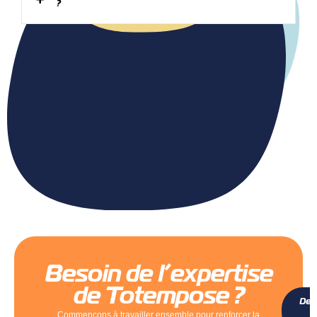
?
Besoin de l’expertise
de Totempose ?
Dem
v
Commençons à travailler ensemble pour renforcer la